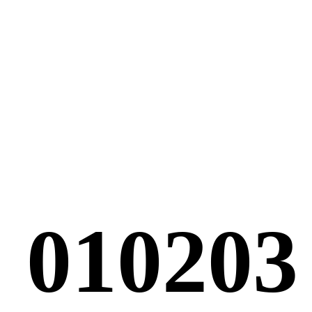
Tiam ultricies nisi vel augue. Curabitur ullamcorper
ultricies nisi. Nam eget dui elit adipiscing. Etiam rhoncus.
Maecenas tempus, tellus eget condimentum rhoncus, sem
quam semper libero, sit amet tempus adipiscing sem Lorem
ipsum dolor sit amet, adipiscing elit.
Aenean commodo
ligula
eget dolor. Aenean massa. Cum sociis vel Theme
natoque penatibus et magnis dis parturient montes,
nascetur…Sem quam semper libero et ante rhoncus
tincidunt tempus. Phasellus viverra nulla ut metus varius
laoreet. s eget condimentum rhoncus, sem quam semper
libero, sit amet quis adipiscing sem neque sed ipsum.
01
02
03