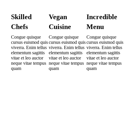
Skilled
Vegan
Incredible
Chefs
Cuisine
Menu
Congue quisque
Congue quisque
Congue quisque
cursus euismod quis
cursus euismod quis
cursus euismod quis
viverra. Enim tellus
viverra. Enim tellus
viverra. Enim tellus
elementum sagittis
elementum sagittis
elementum sagittis
vitae et leo auctor
vitae et leo auctor
vitae et leo auctor
neque vitae tempus
neque vitae tempus
neque vitae tempus
quam
quam
quam
S
u
m
m
a
r
y
R
e
s
u
l
t
s
Tempor id eu nisl nunc mi. Magna fringilla urna porttitor
rhoncus dolor purus. Eu consequat ac felis donec et. Sed
enim ut sem viverra aliquet eget sit. Curabitur vitae nunc