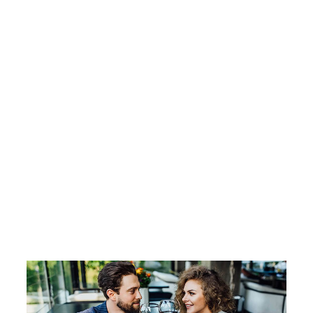
quam semper libero, sit amet tempus adipiscing sem
Dignissim cras tincidunt lobortis feugiat vivamus at. Elit
scelerisque mauris pellentesque pulvinar
Tiam ultricies nisi vel augue. Curabitur ullamcorper
ultricies nisi. Nam eget dui elit adipiscing. Etiam rhoncus.
Maecenas tempus, tellus eget condimentum rhoncus, sem
quam semper libero, sit amet tempus adipiscing sem Lorem
ipsum dolor sit amet, adipiscing elit.
Aenean commodo
ligula
eget dolor. Aenean massa. Cum sociis vel Theme
natoque penatibus et magnis dis parturient montes,
nascetur…Sem quam semper libero et ante rhoncus
tincidunt tempus. Phasellus viverra nulla ut metus varius
laoreet. s eget condimentum rhoncus, sem quam semper
libero, sit amet quis adipiscing sem neque sed ipsum.