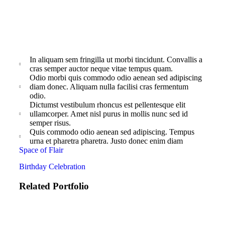
sed velit dignissim sodales ultrices sagittis orci a
scelerisque purus semper. Cras pulvinar mattis nunc sed
blandit libero volutpat sed ncluding following.
In aliquam sem fringilla ut morbi tincidunt. Convallis a
cras semper auctor neque vitae tempus quam.
Odio morbi quis commodo odio aenean sed adipiscing
diam donec. Aliquam nulla facilisi cras fermentum
odio.
Dictumst vestibulum rhoncus est pellentesque elit
ullamcorper. Amet nisl purus in mollis nunc sed id
semper risus.
Quis commodo odio aenean sed adipiscing. Tempus
urna et pharetra pharetra. Justo donec enim diam
Space of Flair
Birthday Celebration
Related Portfolio