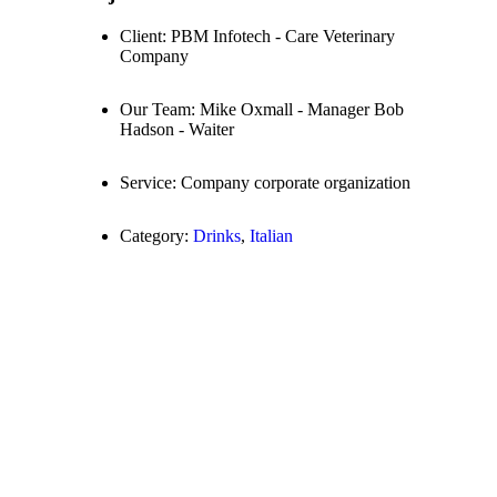
Client:
PBM Infotech - Care Veterinary
Company
Our Team:
Mike Oxmall - Manager Bob
Hadson - Waiter
Service:
Company corporate organization
Category:
Drinks
,
Italian
W
e
C
o
o
k
W
i
t
h
P
a
s
s
i
o
n
Wtiam ultricies nisi vel augue. Curabitur ullamcorper
ultricies nisi. Nam eget dui elit adipiscing. Etiam rhoncust.
Maecenas tempus, tellus eget condimentum rhoncus, sem