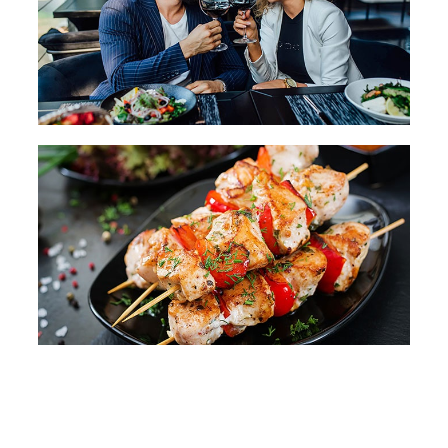
H
o
w
W
e
S
o
l
v
e
T
h
i
s
P
r
o
j
e
c
t